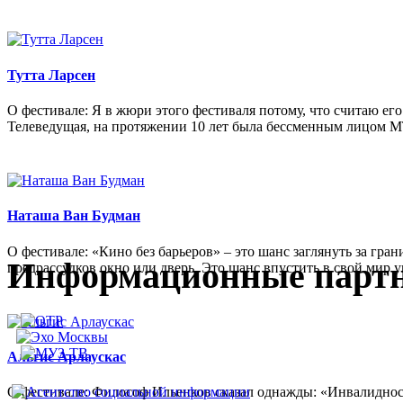
Тутта Ларсен
О фестивале: Я в жюри этого фестиваля потому, что считаю его
Телеведущая, на протяжении 10 лет была бессменным лицом МТ
Наташа Ван Будман
О фестивале: «Кино без барьеров» – это шанс заглянуть за гра
Информационные парт
предрассудков окно или дверь. Это шанс впустить в свой мир 
Альгис Арлаускас
О фестивале: Философ Ильенков сказал однажды: «Инвалидност