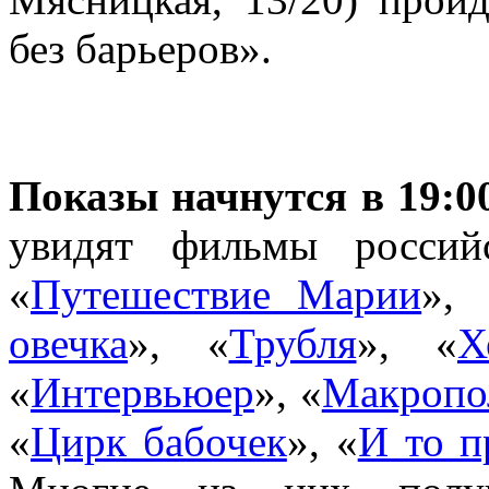
без барьеров».
Показы начнутся в 19:00
увидят фильмы россий
«
Путешествие Марии
»,
овечка
», «
Трубля
», «
Х
«
Интервьюер
», «
Макропо
«
Цирк бабочек
», «
И то п