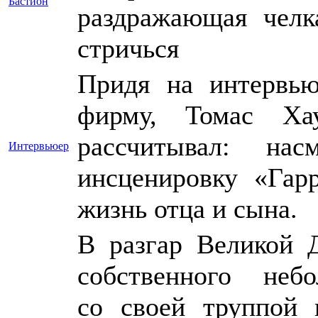
Бастион
раздражающая челк
стричься
Придя на интервь
фирму, Томас Ха
рассчитывал: на
Интервьюер
инсценировку «Гар
жизнь отца и сына.
В разгар Великой 
собственного неб
со своей труппой 