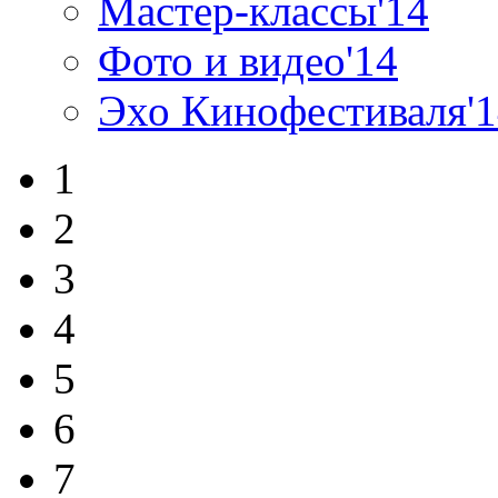
Мастер-классы'14
Фото и видео'14
Эхо Кинофестиваля'
1
2
3
4
5
6
7