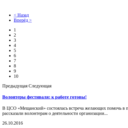
< Назад
Вперёд >
1
2
3
4
5
6
7
8
9
10
Предыдущая
Следующая
Волонтеры фестиваля: к работе готовы!
В ЦСО «Мещанский» состоялась встреча желающих помочь в п
рассказали волонтерам о деятельности организации...
26.10.2016