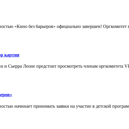
ностью «Кино без барьеров» официально завершен! Оргкомитет по
ор картин
ии и Сьерра Леоне предстоит просмотреть членам оргкомитета VI
ьеров»
остью начинает принимать заявки на участие в детской програ