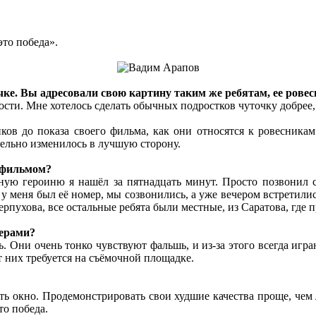
это победа».
чке. Вы адресовали свою картину таким же ребятам, ее рове
ости. Мне хотелось сделать обычных подростков чуточку добрее,
ков до показа своего фильма, как они относятся к ровесникам
тельно изменилось в лучшую сторону.
д фильмом?
ную героиню я нашёл за пятнадцать минут. Просто позвонил с
у меня был её номер, мы созвонились, а уже вечером встретились
ерпухова, все остальные ребята были местные, из Саратова, где 
терами?
ь. Они очень тонко чувствуют фальшь, и из-за этого всегда игр
 них требуется на съёмочной площадке.
ить окно. Продемонстрировать свои худшие качества проще, чем
то победа.