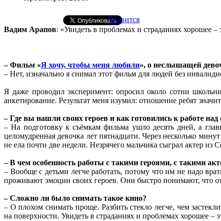
Нравится
Вадим Арапов
: «Увидеть в проблемах и страданиях хорошее – 
– Фильм «
Я хочу, чтобы меня любили
», о неслышащей дево
– Нет, изначально я снимал этот фильм для людей без инвалидн
Я даже проводил эксперимент: опросил около сотни школьни
анкетирование. Результат меня изумил: отношение ребят значи
– Где вы нашли своих героев и как готовились к работе на
– На подготовку к съёмкам фильма ушло десять дней, а глав
целомудренная девочка лет пятнадцати. Через несколько минут 
не ела почти две недели. Незрячего мальчика сыграл актер из С
– В чем особенность работы с такими героями, с такими ак
– Вообще с детьми легче работать, потому что им не надо врат
проживают эмоции своих героев. Они быстро понимают, что от
– Сложно ли было снимать такое кино?
– О плохом снимать проще. Разбить стекло легче, чем застекл
на поверхности. Увидеть в страданиях и проблемах хорошее – э