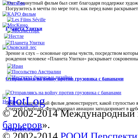
Этот 7-минутный фильм был снят благодаря поддержке худож
Погрузитесь в мечты по мере того, как перед вами раскрыва
Планета Улитки
Зрение и слух – основные органы чувств, посредством которы
рождения человеке «Планета Улитки» раскрывает сокровенный
Отправляясь на войну против грузовика с бананами
Этот анимационный фильм демонстрирует, какой глупостью яв
Статуей Свободы. Фельдмаршал авиации заподазривает в неб
© 2002-2014 Международный 
барьеров
».
Откройте глаза
© 2002-2014
РООИ Перспекти