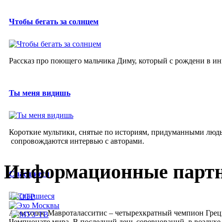
Чтобы бегать за солнцем
Рассказ про поющего мальчика Диму, который с рождени в ин
Ты меня видишь
Короткие мультики, снятые по историям, придуманными люд
сопровождаются интервью с авторами.
Информационные парт
Спасшиеся
Апостолос Мавроталасситис – четырехкратный чемпион Греции
Чемпионате мира. В последний день соревнований, в воздух