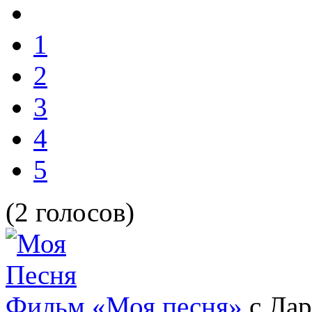
1
2
3
4
5
(2 голосов)
Фильм «Моя песня»
с Лар