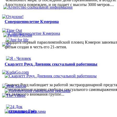
Апостолоса поврежден, и он падает с высоты 3000 метров....
Совершеннолетие Кэмерона
Двадцать первый параолимпийский пловец Кэмерон завоевал з
фильм создан в честь его 21-летия.
Скарлетт Роуд. Дневник сексуальной работницы
Скарлет Роуд наблюдает за работой экстраординарной предст
Вдохновленная идеями свободы сексуального самовыражения 
без должного внимания группе...
Святилище Грёз