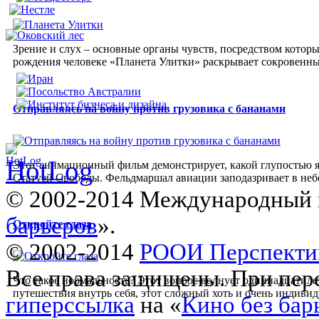
Зрение и слух – основные органы чувств, посредством которы
рождения человеке «Планета Улитки» раскрывает сокровенный
Отправляясь на войну против грузовика с бананами
Этот анимационный фильм демонстрирует, какой глупостью яв
Статуей Свободы. Фельдмаршал авиации заподазривает в неб
© 2002-2014 Международный 
барьеров
».
Откройте глаза
© 2002-2014
РООИ Перспекти
Все права защищены. При пере
Что такое нормальность? Этот вопрос волнует одиннадцатиле
путешествия внутрь себя, этот сложный хоть и очень индивиду
гиперссылка
на «
Кино без бар