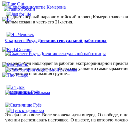
Двадцать первый параолимпийский пловец Кэмерон завоевал з
фильм создан в честь его 21-летия.
Скарлетт Роуд. Дневник сексуальной работницы
Скарлет Роуд наблюдает за работой экстраординарной предст
Вдохновленная идеями свободы сексуального самовыражения 
без должного внимания группе...
Святилище Грёз
Это фильм о воле. Воле человека идти вперед. О свободе, и
умении распознавать настоящее. О высоте, на которую можно п