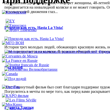
Путешествие Джиоты Буссиос – портрет женщины, 48-летней
передвигается на инвалидной коляске и не может говорить.
использующей движения глаз...
Приходи как есть. Hasta La Vista!
История трех молодых людей, обожающих красивую жизнь, но 
двое передвигается на коляске. В поисках женщин они втроем
Под водой
Этот 7-минутный фильм был снят благодаря поддержке худож
Погрузитесь в мечты по мере того, как перед вами раскрыва
Планета Улитки