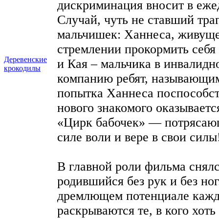
дискриминация вносит в еж
Случай, чуть не ставший тра
мальчишек: Ханнеса, живущег
стремлении прокормить себя 
Деревенские
и Кая – мальчика в инвалидн
крокодилы
компанию ребят, называющим
попытка Ханнеса поспособст
нового знакомого оказываетс
«Цирк бабочек» — потрясаю
силе воли и вере в свои силы
В главной роли фильма снялс
родившийся без рук и без но
дремлющем потенциале каждог
раскрываются те, в кого хоть