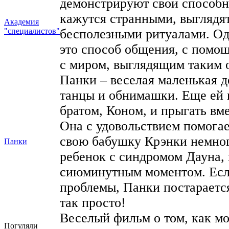
демонстрируют свои способн
кажутся странными, выгляд
Академия
"специалистов"
бесполезными ритуалами. Одн
это способ общения, с помо
с миром, выглядящим таким 
Панки – веселая маленькая д
танцы и обнимашки. Еще ей 
братом, Коном, и прыгать вм
Она с удовольствием помогае
свою бабушку Крэнки немног
Панки
ребенок с синдромом Дауна,
сиюминутным моментом. Если 
проблемы, Панки постарается
так просто!
Веселый фильм о том, как м
Погуляли