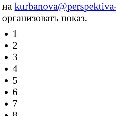
на
kurbanova@perspektiva-
организовать показ.
1
2
3
4
5
6
7
8