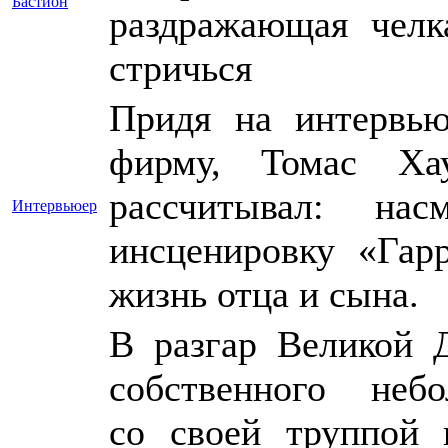
Бастион
раздражающая челк
стричься
Придя на интервь
фирму, Томас Ха
рассчитывал: на
Интервьюер
инсценировку «Гар
жизнь отца и сына.
В разгар Великой 
собственного неб
со своей труппой 