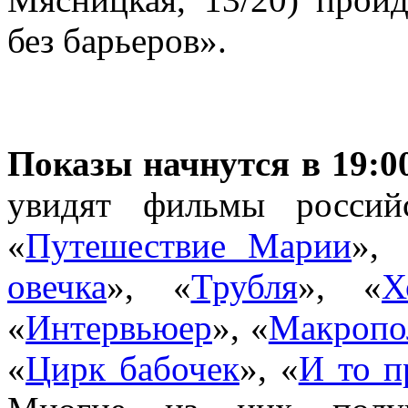
без барьеров».
Показы начнутся в 19:00
увидят фильмы россий
«
Путешествие Марии
»,
овечка
», «
Трубля
», «
Х
«
Интервьюер
», «
Макропо
«
Цирк бабочек
», «
И то п