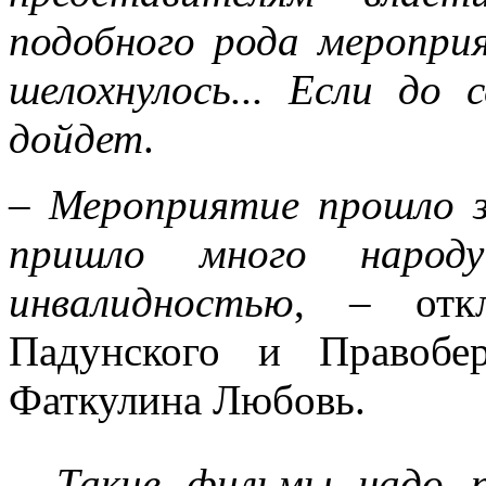
подобного рода меропри
шелохнулось... Если до
дойдет
.
–
Мероприятие прошло з
пришло много наро
инвалидностью
, – откл
Падунского и Правобе
Фаткулина Любовь.
–
Такие фильмы надо п