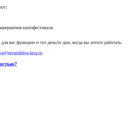
рот;
завершения кинофестиваля.
ля вас функцию и тот день/те дни, когда вы хотите работать.
va@perspektiva-inva.ru
остью?