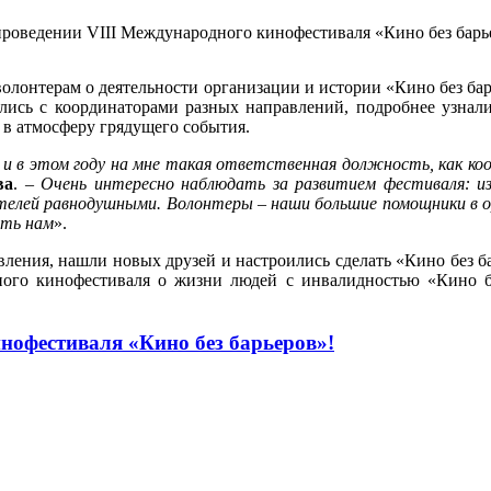
роведении VIII Международного кинофестиваля «Кино без барь
волонтерам о деятельности организации и истории «Кино без ба
лись с координаторами разных направлений, подробнее узнал
 в атмосферу грядущего события.
 и в этом году на мне такая ответственная должность, как ко
ва
. –
Очень интересно наблюдать за развитием фестиваля: из
рителей равнодушными. Волонтеры – наши большие помощники в о
ать нам
».
вления, нашли новых друзей и настроились сделать «Кино без б
ного кинофестиваля о жизни людей с инвалидностью «Кино б
нофестиваля «Кино без барьеров»!