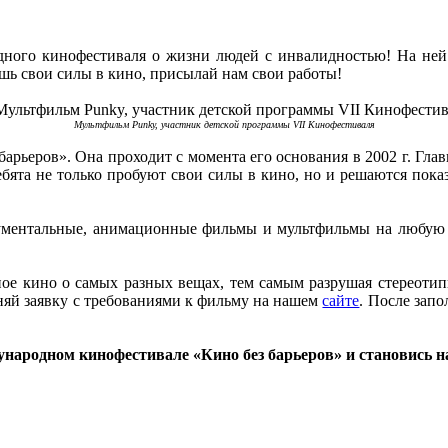
дного кинофестиваля о жизни людей с инвалидностью! На ней
шь свои силы в кино, присылай нам свои работы!
Мультфильм Punky, участник детской программы VII Кинофестиваля
барьеров». Она проходит с момента его основания в 2002 г. Гл
ребята не только пробуют свои силы в кино, но и решаются показ
ументальные, анимационные фильмы и мультфильмы на любую тем
ое кино о самых разных вещах, тем самым разрушая стереотипы
олняй заявку с требованиями к фильму на нашем
сайте
. После зап
ународном кинофестивале «Кино без барьеров» и становись 