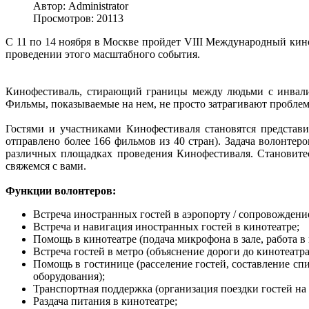
Автор: Administrator
Просмотров: 20113
С 11 по 14 ноября в Москве пройдет VIII Международный кин
проведении этого масштабного события.
Кинофестиваль, стирающий границы между людьми с инвалид
Фильмы, показываемые на нем, не просто затрагивают пробле
Гостями и участниками Кинофестиваля становятся представ
отправлено более 166 фильмов из 40 стран). Задача волонтер
различных площадках проведения Кинофестиваля. Становите
свяжемся с вами.
Функции волонтеров:
Встреча иностранных гостей в аэропорту / сопровождени
Встреча и навигация иностранных гостей в кинотеатре;
Помощь в кинотеатре (подача микрофона в зале, работа в
Встреча гостей в метро (объяснение дороги до кинотеатр
Помощь в гостинице (расселение гостей, составление сп
оборудования);
Транспортная поддержка (организация поездки гостей на а
Раздача питания в кинотеатре;