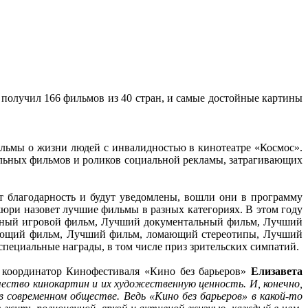
получил 166 фильмов из 40 стран, и самые достойные картины
ильмы о жизни людей с инвалидностью в кинотеатре «Космос».
альных фильмов и роликов социальной рекламы, затрагивающих
т благодарность и будут уведомлены, вошли они в программу
жюри назовет лучшие фильмы в разных категориях. В этом году
ажный игровой фильм, Лучший документальный фильм, Лучший
дающий фильм, Лучший фильм, ломающий стереотипы, Лучший
пециальные награды, в том числе приз зрительских симпатий.
т координатор Кинофестиваля «Кино без барьеров»
Елизавета
ство кинокартин и их художественную ценность. И, конечно,
современном обществе. Ведь «Кино без барьеров» в какой-то