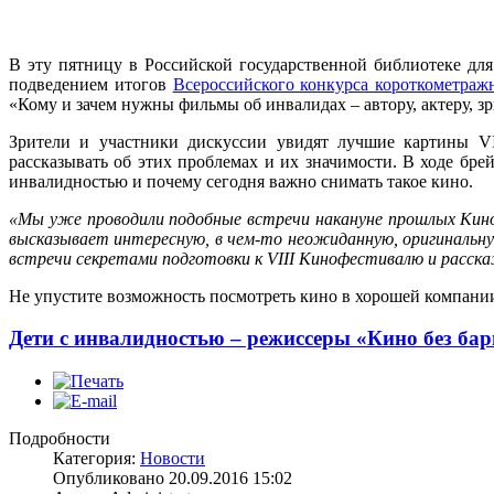
В эту пятницу в Российской государственной библиотеке дл
подведением итогов
Всероссийского конкурса короткометра
«Кому и зачем нужны фильмы об инвалидах – автору, актеру, з
Зрители и участники дискуссии увидят лучшие картины VI
рассказывать об этих проблемах и их значимости. В ходе бр
инвалидностью и почему сегодня важно снимать такое кино.
«Мы уже проводили подобные встречи накануне прошлых Кино
высказывает интересную, в чем-то неожиданную, оригинальну
встречи секретами подготовки к
VIII Кинофестивалю и расска
Не упустите возможность посмотреть кино в хорошей компании
Дети с инвалидностью – режиссеры «Кино без бар
Подробности
Категория:
Новости
Опубликовано 20.09.2016 15:02