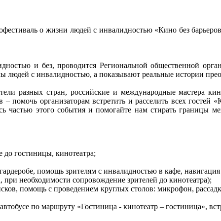
офестиваль о жизни людей с инвалидностью «Кино без барьеро
ностью и без, проводится Региональной общественной орган
мы людей с инвалидностью, а показывают реальные истории пре
ители разных стран, российские и международные мастера кин
ов – помочь организаторам встретить и расселить всех гостей «
сь частью этого события и помогайте нам стирать границы м
е до гостиницы, кинотеатра;
 гардеробе, помощь зрителям с инвалидностью в кафе, навигация
а, при необходимости сопровождение зрителей до кинотеатра);
исков, помощь с проведением круглых столов: микрофон, рассад
втобусе по маршруту «Гостиница - кинотеатр – гостиница», встр