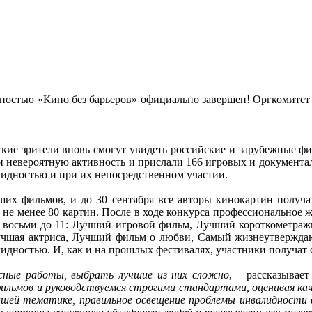
дностью «Кино без барьеров» официально завершен! Оргкомитет 
вские зрители вновь смогут увидеть российские и зарубежные ф
ли невероятную активность и прислали 166 игровых и документ
лидностью и при их непосредственном участии.
ших фильмов, и до 30 сентября все авторы кинокартин получа
 не менее 80 картин. После в ходе конкурса профессиональное 
с восьми до 11: Лучший игровой фильм, Лучший короткометр
учшая актриса, Лучший фильм о любви, Самый жизнеутверж
дностью. И, как и на прошлых фестивалях, участники получат с
есные работы, выбрать лучшие из них сложно
, – рассказывае
ьмов и руководствуемся строгими стандартами, оценивая каче
ей тематике, правильное освещение проблемы инвалидности в 