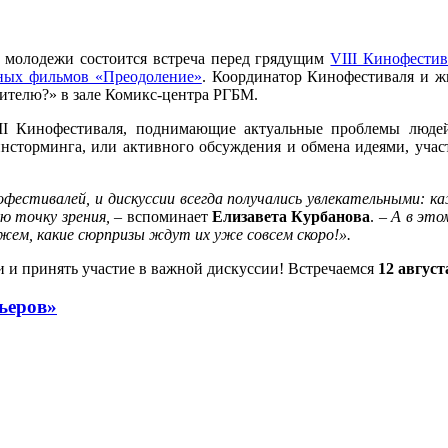
я молодежи состоится встреча перед грядущим
VIII Кинофести
жных фильмов «Преодоление»
. Координатор Кинофестиваля и 
рителю?» в зале Комикс-центра РГБМ.
I Кинофестиваля, поднимающие актуальные проблемы людей 
ейнсторминга, или активного обсуждения и обмена идеями, уча
фестивалей, и дискуссии всегда получались увлекательными: к
ю точку зрения,
– вспоминает
Елизавета Курбанова
. –
А в это
жем, какие сюрпризы ждут их уже совсем скоро!».
 и принять участие в важной дискуссии! Встречаемся
12 август
ьеров»