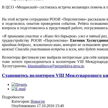
В ЦСО «Мещанский» состоялась встреча желающих помочь в п
На этой встрече сотрудники РООИ «Перспектива» рассказали 
и поделились опытом проведения события. Ребята познакоми
вопросы и подготовились к предстоящей работе, погрузившись
«
Я принимаю участие в «Кино без барьеров» уже в пятый раз,
трудоустройству РООИ «Перспектива»
Евгения Хуснутдино
праздник доброго, жизненного кино, которое не оставляет з
важна! Спасибо участникам встречи и всем, кто будет помог
Волонтеры фестиваля уже выбрали интересные для себя напра
тоже хотите присоединиться к волонтерам VIII Международ
Хуснутдинова,
khustnutdinova@perspektiva-inva.ru
.
Становитесь волонтером VIII Международного ки
Подробности
Категория:
Новости
Опубликовано 17.10.2016 15:40