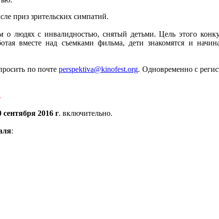
сле приз зрительских симпатий.
 о людях с инвалидностью, снятый детьми. Цель этого конкур
отая вместе над съемками фильма, дети знакомятся и начин
просить по почте
perspektiva@kinofest.org
. Одновременно с реги
.
0 сентября 2016 г
. включительно.
аля
: