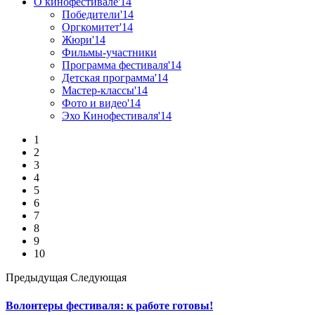
О кинофестивале'14
Победители'14
Оргкомитет'14
Жюри'14
Фильмы-участники
Программа фестиваля'14
Детская программа'14
Мастер-классы'14
Фото и видео'14
Эхо Кинофестиваля'14
1
2
3
4
5
6
7
8
9
10
Предыдущая
Следующая
Волонтеры фестиваля: к работе готовы!