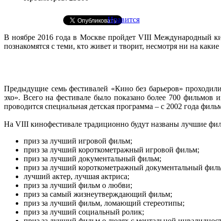
Нравится
В ноябре 2016 года в Москве пройдет VIII Международный ки
познакомятся с теми, кто живет и творит, несмотря ни на какие
Предыдущие семь фестивалей «Кино без барьеров» проходили 
эхо». Всего на фестивале было показано более 700 фильмов 
проводится специальная детская программа – с 2002 года фил
На VIII кинофестивале традиционно будут названы лучшие ф
приз за лучший игровой фильм;
приз за лучший короткометражный игровой фильм;
приз за лучший документальный фильм;
приз за лучший короткометражный документальный филь
лучший актер, лучшая актриса;
приз за лучший фильм о любви;
приз за самый жизнеутверждающий фильм;
приз за лучший фильм, ломающий стереотипы;
приз за лучший социальный ролик;
приз за лучший фильм о людях с ментальной инвалиднос