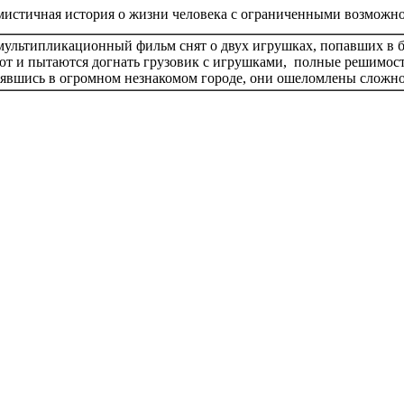
истичная история о жизни человека с ограниченными возможно
мультипликационный фильм снят о двух игрушках, попавших в б
ют и пытаются догнать грузовик с игрушками, полные решимост
явшись в огромном незнакомом городе, они ошеломлены сложно