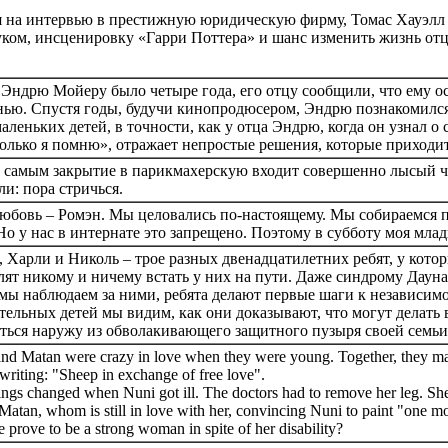
 на интервью в престижную юридическую фирму, Томас Хауэлл п
уком, инсценировку «Гарри Поттера» и шанс изменить жизнь отц
 Эндрю Мойеру было четыре года, его отцу сообщили, что ему ос
нью. Спустя годы, будучи кинопродюсером, Эндрю познакомился Б
маленьких детей, в точности, как у отца Эндрю, когда он узнал о 
олько я помню», отражает непростые решения, которые приходит
 самым закрытие в парикмахерскую входит совершенно лысый че
ли: пора стричься.
юбовь – Ромэн. Мы целовались по-настоящему. Мы собираемся по
 Но у нас в интернате это запрещено. Поэтому в субботу моя мла
, Харли и Николь – трое разных двенадцатилетних ребят, у котор
лят никому и ничему встать у них на пути. Даже синдрому Дауна.
 мы наблюдаем за ними, ребята делают первые шаги к независим
тельных детей мы видим, как они доказывают, что могут делать в
ться наружу из обволакивающего защитного пузыря своей семьи
nd Matan were crazy in love when they were young. Together, they mar
 writing: "Sheep in exchange of free love".
ings changed when Nuni got ill. The doctors had to remove her leg. She 
Matan, whom is still in love with her, convincing Nuni to paint "one mor
e prove to be a strong woman in spite of her disability?