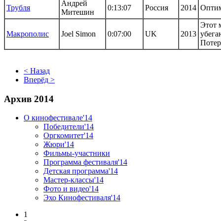
Андрей
Трубля
0:13:07
Россия
2014
Оптим
Митешин
Этот 
Макрополис
Joel Simon
0:07:00
UK
2013
убега
Потер
< Назад
Вперёд >
Архив 2014
О кинофестивале'14
Победители'14
Оргкомитет'14
Жюри'14
Фильмы-участники
Программа фестиваля'14
Детская программа'14
Мастер-классы'14
Фото и видео'14
Эхо Кинофестиваля'14
1