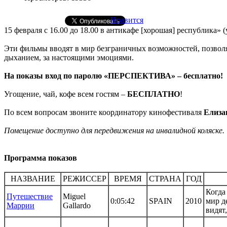
Нравится
15 февраля с 16.00 до 18.00 в антикафе [хорошая] республика»
Эти фильмы вводят в мир безграничных возможностей, позволя
дыханием, за настоящими эмоциями.
На показы вход по паролю «ПЕРСПЕКТИВА» – бесплатно!
Угощение, чай, кофе всем гостям –
БЕСПЛАТНО
!
По всем вопросам звоните координатору кинофестиваля
Елиза
Помещение доступно для передвижения на инвалидной коляске.
Программа показов
НАЗВАНИЕ
РЕЖИССЕР
ВРЕМЯ
СТРАНА
ГОД
Когда
Путешествие
Miguel
0:05:42
SPAIN
2010
мир д
Маррии
Gallardo
видят,