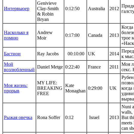
Genivieve
Придя
Интервьюер
Clay-Smith
0:12:50
Australia
2012
галст
& Robin
Bryan
Когда
Насколько я
Andrew
болез
0:17:00
Canada
2013
помню
Moir
трое 
«Наск
Перед
Бастион
Ray Jacobs
00:10:00
UK
2014
к мыс
Мой
Моя л
Daniel Metge
0:22:40
France
2011
возлюбленный
секс.
Рубен
MY LIFE:
позво
Моя жизнь:
Kate
BREAKING
0:29:00
UK
когда
прорыв
Monaghan
FREE
удиви
вырва
Nuni a
walls,
Рыжая овечка
Rona Soffer
0:12
Israel
2013
But th
meets 
can sh