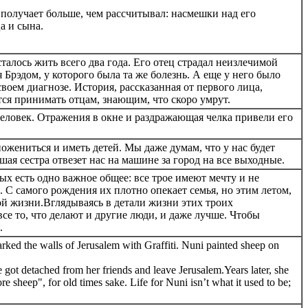
олучает больше, чем рассчитывал: насмешки над его
а и сына.
талось жить всего два года. Его отец страдал неизлечимой
рэдом, у которого была та же болезнь. А еще у него было
своем диагнозе. История, рассказанная от первого лица,
ся принимать отцам, знающим, что скоро умрут.
ловек. Отражения в окне и раздражающая челка привели его
жениться и иметь детей. Мы даже думам, что у нас будет
дшая сестра отвезет нас на машине за город на все выходные.
ых есть одно важное общее: все трое имеют мечту и не
 С самого рождения их плотно опекает семья, но этим летом,
ой жизни.Вглядываясь в детали жизни этих троих
се то, что делают и другие люди, и даже лучше. Чтобы
.
ked the walls of Jerusalem with Graffiti. Nuni painted sheep on
got detached from her friends and leave Jerusalem.Years later, she
e sheep", for old times sake. Life for Nuni isn’t what it used to be;