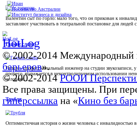
Валентин сыт по горло: мало того, что он прикован к инвалид
заставляют участвовать в театральной постановке для людей с
Гадкие слова
© 2002-2014 Международный 
барьеров
».
Петер – профессиональный инженер на студии звукозаписи, у 
прочего, выражается в неконтролируемом использовании нено
© 2002-2014
РООИ Перспекти
человеке,...
Все права защищены. При пере
гиперссылка
на «
Кино без бар
Трубля
Оптимистичная история о жизни человека с инвалидностью в