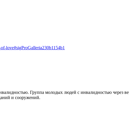
rce-of-love#sigProGalleria230b1154b1
валидностью. Группа молодых людей с инвалидностью через вес
даний и сооружений.