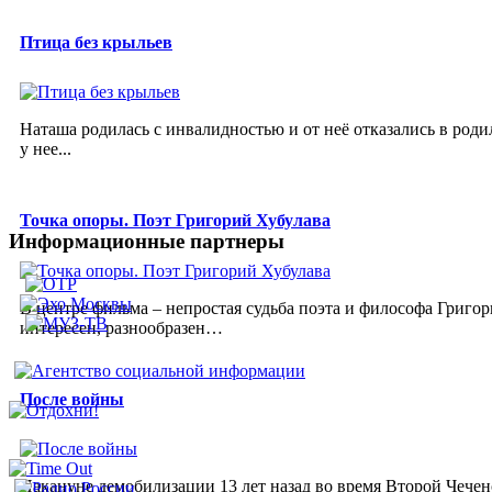
Птица без крыльев
Наташа родилась с инвалидностью и от неё отказались в роди
у нее...
Точка опоры. Поэт Григорий Хубулава
Информационные партнеры
В центре фильма – непростая судьба поэта и философа Григор
интересен, разнообразен…
После войны
Накануне демобилизации 13 лет назад во время Второй Чечен