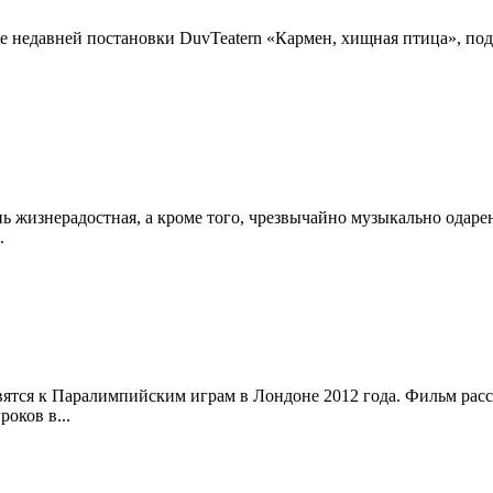
 недавней постановки DuvTeatern «Кармен, хищная птица», под
 жизнерадостная, а кроме того, чрезвычайно музыкально одаренн
.
овятся к Паралимпийским играм в Лондоне 2012 года. Фильм рас
оков в...