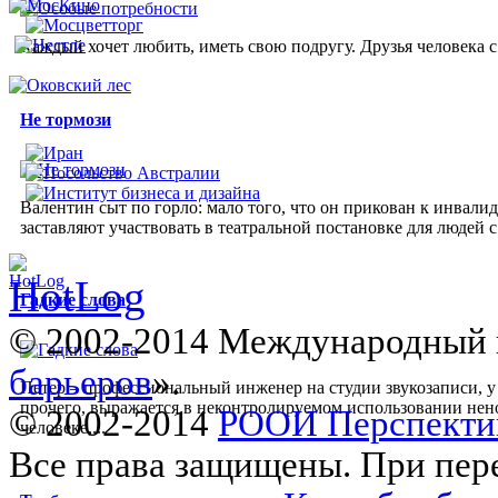
Каждый хочет любить, иметь свою подругу. Друзья человека 
Не тормози
Валентин сыт по горло: мало того, что он прикован к инвалид
заставляют участвовать в театральной постановке для людей с
Гадкие слова
© 2002-2014 Международный 
барьеров
».
Петер – профессиональный инженер на студии звукозаписи, у 
прочего, выражается в неконтролируемом использовании нено
© 2002-2014
РООИ Перспекти
человеке,...
Все права защищены. При пере