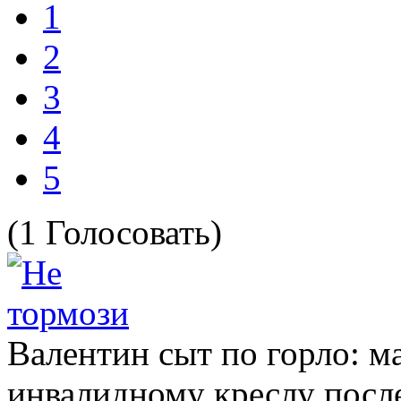
1
2
3
4
5
(1 Голосовать)
Валентин сыт по горло: ма
инвалидному креслу посл