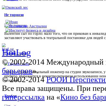
Не тормози
Валентин сыт по горло: мало того, что он прикован к инвалид
заставляют участвовать в театральной постановке для людей с
Гадкие слова
© 2002-2014 Международный 
барьеров
».
Петер – профессиональный инженер на студии звукозаписи, у 
прочего, выражается в неконтролируемом использовании нено
© 2002-2014
РООИ Перспекти
человеке,...
Все права защищены. При пере
гиперссылка
на «
Кино без бар
Трубля