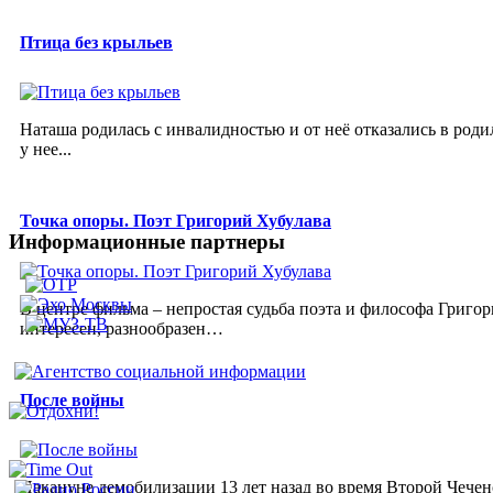
Птица без крыльев
Наташа родилась с инвалидностью и от неё отказались в роди
у нее...
Точка опоры. Поэт Григорий Хубулава
Информационные партнеры
В центре фильма – непростая судьба поэта и философа Григор
интересен, разнообразен…
После войны
Накануне демобилизации 13 лет назад во время Второй Чечен