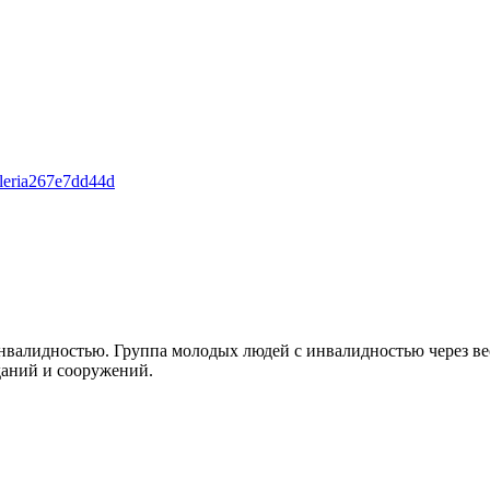
alleria267e7dd44d
валидностью. Группа молодых людей с инвалидностью через вес
даний и сооружений.