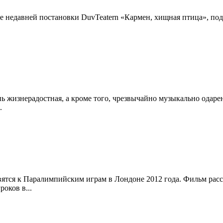
 недавней постановки DuvTeatern «Кармен, хищная птица», под
 жизнерадостная, а кроме того, чрезвычайно музыкально одаренн
.
овятся к Паралимпийским играм в Лондоне 2012 года. Фильм рас
оков в...