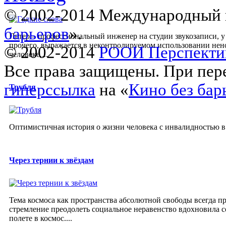
© 2002-2014 Международный 
барьеров
».
Петер – профессиональный инженер на студии звукозаписи, у 
прочего, выражается в неконтролируемом использовании нено
© 2002-2014
РООИ Перспекти
человеке,...
Все права защищены. При пере
гиперссылка
на «
Кино без бар
Трубля
Оптимистичная история о жизни человека с инвалидностью в
Через тернии к звёздам
Тема космоса как пространства абсолютной свободы всегда пр
стремление преодолеть социальное неравенство вдохновила 
полете в космос....